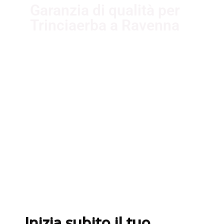
Garanzia di qualità per
Trinciaerba a Ravenna
I nostri fornitori partner
garantiscono servizi di qualità. Essi
sono selezionati nel rispetto delle
più recenti normative sui sistemi di
gestione per la qualità ISO
9001:2015
Inizia subito il tuo