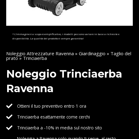
* L’immagine è a scopo esemplificativo, i modelli possono variare in base a richieste e
disponibilità. La qualità del prodotto è sempre garantita!
Noleggio Attrezzature Ravenna
»
Giardinaggio
»
Taglio del
prato
» Trinciaerba
Noleggio Trinciaerba
Ravenna
Ottieni il tuo preventivo entro 1 ora
Trinciaerba esattamente come cerchi
Trinciaerba a -10% in media sul nostro sito
Noleggia a Ravenna solo quando ti serve, al resto