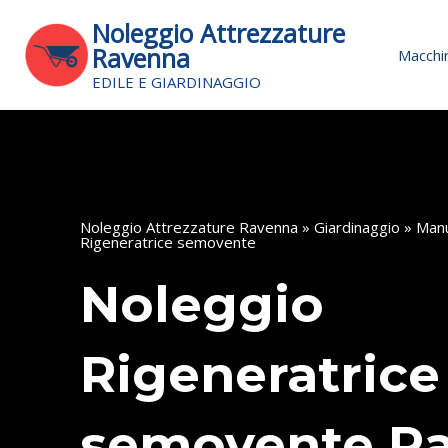
Vai
Noleggio Attrezzature
al
Ravenna
Macchin
contenuto
EDILE E GIARDINAGGIO
Noleggio Attrezzature Ravenna
»
Giardinaggio
»
Manu
Rigeneratrice semovente
Noleggio
Rigeneratrice
semovente R