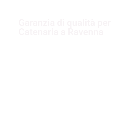
Garanzia di qualità per
Catenaria a Ravenna
I nostri fornitori partner
garantiscono servizi di qualità. Essi
sono selezionati nel rispetto delle
più recenti normative sui sistemi di
gestione per la qualità ISO
9001:2015