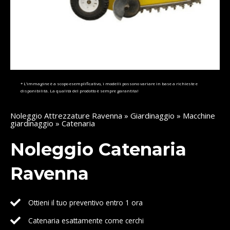
* L’immagine è a scopo esemplificativo, i modelli possono variare in base a richieste e
disponibilità. La qualità del prodotto è sempre garantita!
Noleggio Attrezzature Ravenna
»
Giardinaggio
»
Macchine
giardinaggio
» Catenaria
Noleggio Catenaria
Ravenna
Ottieni il tuo preventivo entro 1 ora
Catenaria esattamente come cerchi