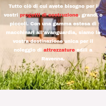
Tutto ciò di cui avete bisogno per i
vostri
progetti di costruzione
, grandi o
piccoli. Con una gamma estesa di
macchinari all’avanguardia, siamo la
vostra destinazione unica per il
noleggio di
attrezzature
edili a
Ravenna.