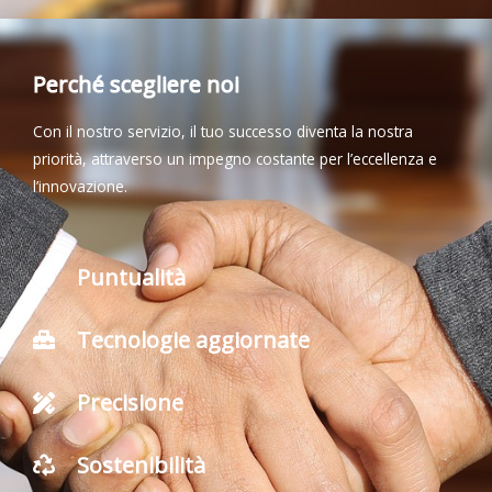
Perché scegliere noi
Con il nostro servizio, il tuo successo diventa la nostra
priorità, attraverso un impegno costante per l’eccellenza e
l’innovazione.
Puntualità
Tecnologie aggiornate
Precisione
Sostenibilità