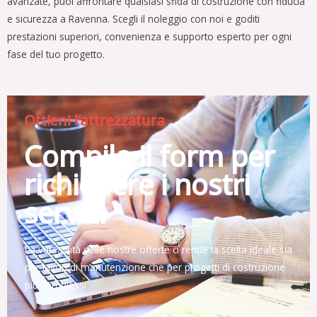
avanzate, puoi affrontare qualsiasi sfida di costruzione con fiducia
e sicurezza a Ravenna. Scegli il noleggio con noi e goditi
prestazioni superiori, convenienza e supporto esperto per ogni
fase del tuo progetto.
Ottieni l'attrezzatura
Compila il form per
richiedere i nostri
servizi
La versatilità delle nostre offerte ci rende la scelta ideale sia
per lavori di manutenzione che per progetti di costruzione
più complessi