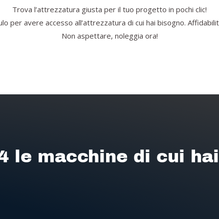
Trova l’attrezzatura giusta per il tuo progetto in pochi clic!
o per avere accesso all’attrezzatura di cui hai bisogno. Affidabilità
Non aspettare, noleggia ora!
4 le macchine di cui ha