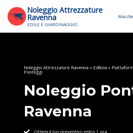
Vai
Noleggio Attrezzature
al
Ravenna
Macchin
contenuto
EDILE E GIARDINAGGIO
Noleggio Attrezzature Ravenna
»
Edilizia
»
Piattafor
Ponteggi
Noleggio Pon
Ravenna
Ottieni il tuo preventivo entro 1 ora